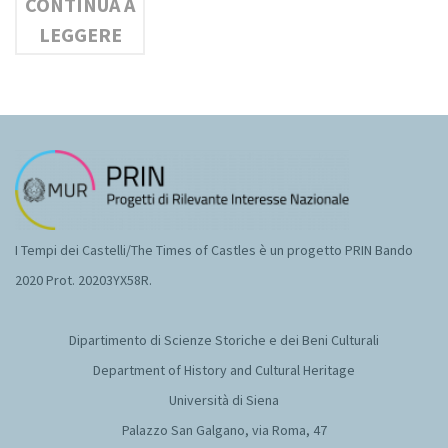
CONTINUA A
LEGGERE
I Tempi dei Castelli/The Times of Castles è un progetto PRIN Bando
2020 Prot. 20203YX58R.
Dipartimento di Scienze Storiche e dei Beni Culturali
Department of History and Cultural Heritage
Università di Siena
Palazzo San Galgano, via Roma, 47